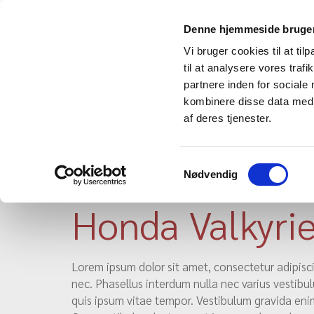
Denne hjemmeside bruger
Vi bruger cookies til at til
- leveret af Viscom
til at analysere vores tra
partnere inden for sociale
kombinere disse data med a
af deres tjenester.
Forside
WEC / Le Mans
For
Samtykkevalg
Nødvendig
Honda Valkyri
Lorem ipsum dolor sit amet, consectetur adipisci
nec. Phasellus interdum nulla nec varius vestibul
quis ipsum vitae tempor. Vestibulum gravida enim