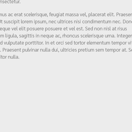
nsectetur.
mus ac erat scelerisque, feugiat massa vel, placerat elit. Praese
t suscipit lorem ipsum, nec ultrices nisi condimentum nec. Do
que vel elit posuere posuere et vel est. Sed non nisl at risus
em ligula, sagittis in neque ac, rhoncus scelerisque urna. Intege
d vulputate porttitor. In et orci sed tortor elementum tempor vi
 Praesent pulvinar nulla dui, ultricies pretium sem tempor at. 
tor nulla.