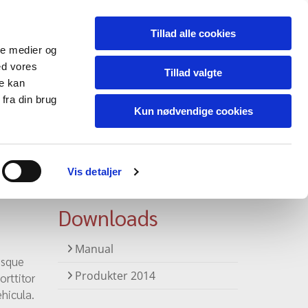
Tillad alle cookies
ale medier og
ed vores
Tillad valgte
re kan
fra din brug
Kun nødvendige cookies
Vis detaljer
Downloads
Manual
isque
Produkter 2014
orttitor
ehicula.