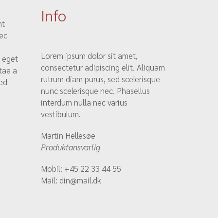
Info
nt
nec
Lorem ipsum dolor sit amet,
r eget
consectetur adipiscing elit. Aliquam
tae a
rutrum diam purus, sed scelerisque
Sed
nunc scelerisque nec. Phasellus
interdum nulla nec varius
vestibulum.
Martin Hellesøe
Produktansvarlig
Mobil: +45 22 33 44 55
Mail: din@mail.dk