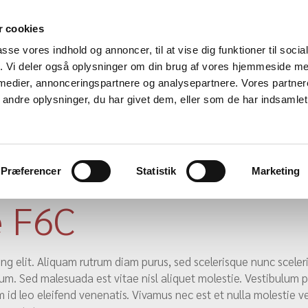
 cookies
passe vores indhold og annoncer, til at vise dig funktioner til soci
fik. Vi deler også oplysninger om din brug af vores hjemmeside m
 medier, annonceringspartnere og analysepartnere. Vores partne
ndre oplysninger, du har givet dem, eller som de har indsamlet 
mel 1
MC
Om
Kontakt
Præferencer
Statistik
Marketing
e F6C
ng elit. Aliquam rutrum diam purus, sed scelerisque nunc sceler
um. Sed malesuada est vitae nisl aliquet molestie. Vestibulum p
 id leo eleifend venenatis. Vivamus nec est et nulla molestie v