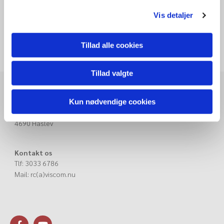
Vis detaljer
Tillad alle cookies
Tillad valgte
SignTV
v.Viscom
Kun nødvendige cookies
Lupinvej 17
4690 Haslev
Kontakt os
Tlf: 3033 6786
Mail: rc(a)viscom.nu