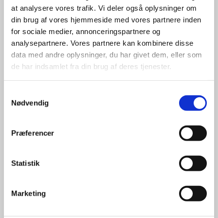
at analysere vores trafik. Vi deler også oplysninger om
din brug af vores hjemmeside med vores partnere inden
for sociale medier, annonceringspartnere og
Desværre så har jeg mistet alle mine billeder fra rejsen
analysepartnere. Vores partnere kan kombinere disse
2010. Jeg håber lidt at Claus Jul kan hjælppe mig dette?
data med andre oplysninger, du har givet dem, eller som
Kan huske vi lagde billederne op på en fælles Picasso
de har indsamlet fra din brug af deres tjenester.
konto, men jeg har mistet info om denne konto.
Samtykkevalg
Nødvendig
Accepter venligst marketingcookies for at se
Præferencer
denne video.
Accepter cookies
Statistik
Marketing