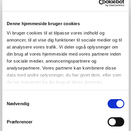
Denne hjemmeside bruger cookies
Accepter venligst marketingcookies for at se
Vi bruger cookies til at tilpasse vores indhold og
denne video.
annoncer, til at vise dig funktioner til sociale medier og til
Accepter cookies
at analysere vores trafik. Vi deler også oplysninger om
din brug af vores hjemmeside med vores partnere inden
for sociale medier, annonceringspartnere og
analysepartnere. Vores partnere kan kombinere disse
data med andre oplysninger, du har givet dem, eller som
de har indsamlet fra din brug af deres tjenester.
Samtykkevalg
Nødvendig
Præferencer