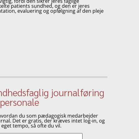
gtig, fordi den sikrer jeres faglige
te patients sundhed, og den er jeres
ation, evaluering og opfølgning af den pleje
dhedsfaglig journalføring
 personale
r, hvordan du som pædagogisk medarbejder
nal. Det er gratis, der kræves intet log-in, og
eget tempo, så ofte du vil.