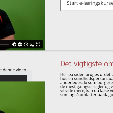
Start e-læringskurse
Det vigtigste o
se denne video.
Her på siden bruges ordet 
hos en sundhedsperson, uan
anderledes, fx som borgere,
de mest gængse regler og vig
vil vide mere, kan du læse v
som også omfatter pædagog