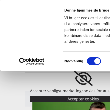
Denne hjemmeside bruger
Vi bruger cookies til at til
- leveret af Viscom
til at analysere vores tra
partnere inden for sociale
kombinere disse data med a
af deres tjenester.
Forside
WEC / Le Mans
For
Samtykkevalg
Nødvendig
Accepter venligst marketingcookies for at 
Accepter cookies