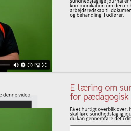
sundhedsfaglige journal er vi
kommunikation om den enkel
arbejdsredskab til dokument
og behandling, I udfører.
E-læring om sun
for pædagogisk
se denne video.
Få et hurtigt overblik ove
skal føre sundhedsfaglig jour
du kan gennemføre det i dit 