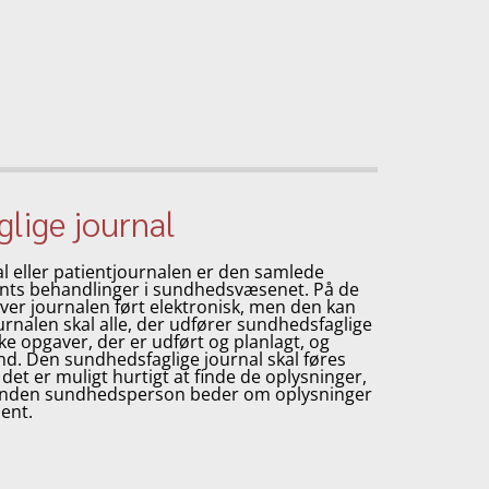
lige journal
l eller patientjournalen er den samlede
nts behandlinger i sundhedsvæsenet. På de
iver journalen ført elektronisk, men den kan
journalen skal alle, der udfører sundhedsfaglige
e opgaver, der er udført og planlagt, og
and. Den sundhedsfaglige journal skal føres
 det er muligt hurtigt at finde de oplysninger,
n anden sundhedsperson beder om oplysninger
ent.