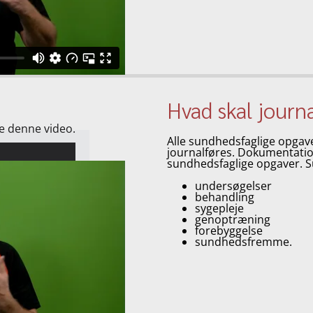
Hvad skal journ
se denne video.
Alle sundhedsfaglige opgave
journalføres. Dokumentation
sundhedsfaglige opgaver. S
undersøgelser
behandling
sygepleje
genoptræning
forebyggelse
sundhedsfremme.