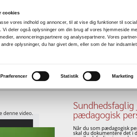
 cookies
passe vores indhold og annoncer, til at vise dig funktioner til soci
fik. Vi deler også oplysninger om din brug af vores hjemmeside m
 medier, annonceringspartnere og analysepartnere. Vores partne
ndre oplysninger, du har givet dem, eller som de har indsamlet 
mel 1
MC
Om
Kontakt
Præferencer
Statistik
Marketing
Sundhedsfaglig 
pædagogisk per
se denne video.
Når du som pædagogisk per
skal du dokumentere det i 