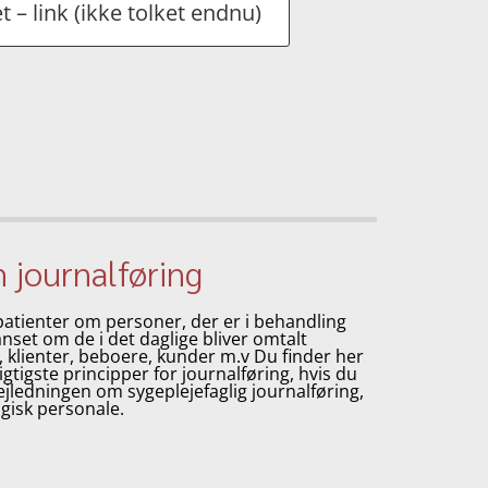
t – link (ikke tolket endnu)
m journalføring
patienter om personer, der er i behandling
set om de i det daglige bliver omtalt
 klienter, beboere, kunder m.v Du finder her
tigste principper for journalføring, hvis du
ejledningen om sygeplejefaglig journalføring,
isk personale.