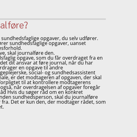
alføre?
e sundhedsfaglige opgaver, du selv udfører.
fører sundhedsfaglige opgaver, uanset
esforhold.
e, skal journalføre den.
sfaglig opgave, som du får overdraget fra en
t dit ansvar at føre journal, når du har
rdrager en opgave til andre
geplejerske, social- og sundhedsassistent
onale, er det modtageren af opgaven, der skal
forpligtet til at kontrollere modtagerens
 også, når overdragelsen af opgaver foregår
 råd Hvis du søger råd om en konkret
nden sundhedsperson, skal du journalføre
fra. Det er kun den, der modtager rådet, som
t.