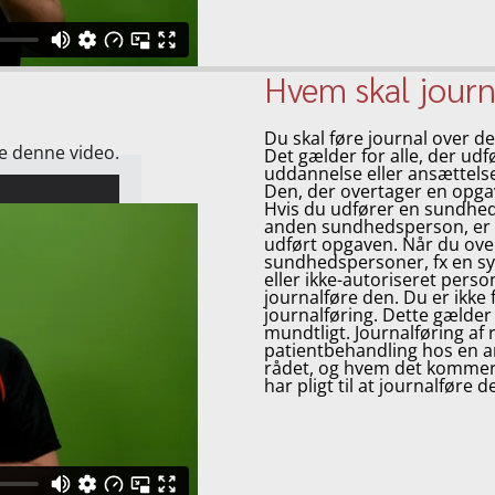
Hvem skal journ
Du skal føre journal over d
se denne video.
Det gælder for alle, der ud
uddannelse eller ansættels
Den, der overtager en opgav
Hvis du udfører en sundhed
anden sundhedsperson, er de
udført opgaven. Når du ove
sundhedspersoner, fx en sy
eller ikke-autoriseret pers
journalføre den. Du er ikke 
journalføring. Dette gælder
mundtligt. Journalføring af
patientbehandling hos en a
rådet, og hvem det kommer 
har pligt til at journalføre de