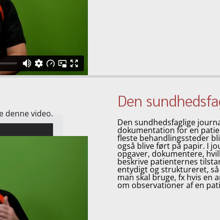
Den sundhedsfag
se denne video.
Den sundhedsfaglige journa
dokumentation for en patie
fleste behandlingssteder bl
også blive ført på papir. I 
opgaver, dokumentere, hvilk
beskrive patienternes tilst
entydigt og struktureret, så
man skal bruge, fx hvis e
om observationer af en pati