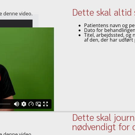
Dette skal altid 
se denne video.
Patientens navn og 
Dato for behandlinge
Titel, arbejdssted, og 
af den, der har udført
Dette skal journ
nødvendigt for 
se denne video.