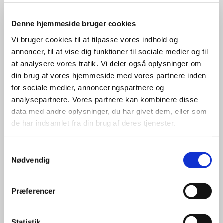
Denne hjemmeside bruger cookies
Vi bruger cookies til at tilpasse vores indhold og
annoncer, til at vise dig funktioner til sociale medier og til
at analysere vores trafik. Vi deler også oplysninger om
din brug af vores hjemmeside med vores partnere inden
Opdatering
for sociale medier, annonceringspartnere og
analysepartnere. Vores partnere kan kombinere disse
Opdateret: 16. marts 2026
data med andre oplysninger, du har givet dem, eller som
de har indsamlet fra din brug af deres tjenester.
Samtykkevalg
Nødvendig
Præferencer
Statistik