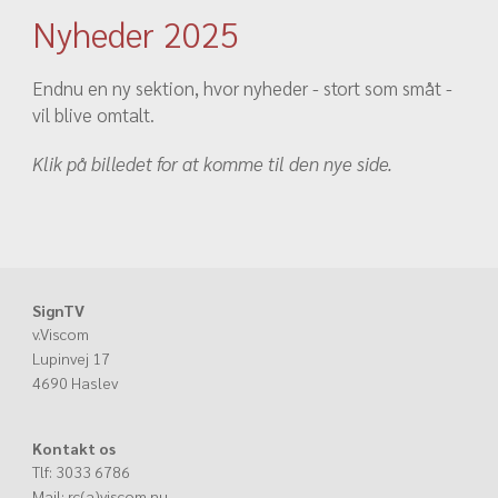
Nyheder 2025
Endnu en ny sektion, hvor nyheder - stort som småt -
vil blive omtalt.
Klik på billedet for at komme til den nye side.
SignTV
v.Viscom
Lupinvej 17
4690 Haslev
Kontakt os
Tlf: 3033 6786
Mail: rc(a)viscom.nu